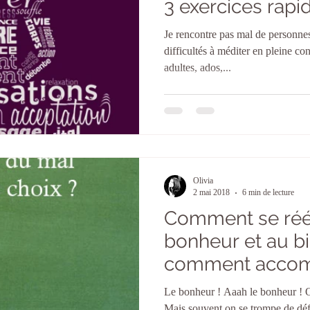
3 exercices rapid
Je rencontre pas mal de personne
difficultés à méditer en pleine co
adultes, ados,...
Olivia
2 mai 2018
6 min de lecture
Comment se ré
bonheur et au bi
comment accom
enfant sur ce ch
Le bonheur ! Aaah le bonheur ! On
Mais souvent on se trompe de défi