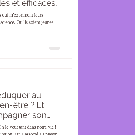
es et efficaces.
s qui m'expriment leurs
nscience. Qu'ils soient jeunes
éduquer au
en-être ? Et
pagner son
emin ?
 le veut tant dans notre vie !
nition. On l’associé au plaisir