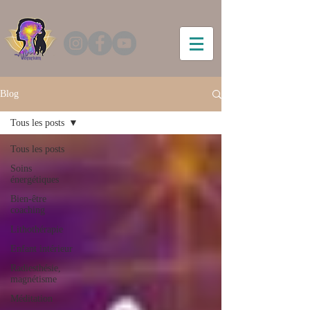
Blog
Tous les posts
Tous les posts
Soins
énergétiques
Bien-être
coaching
Lithothérapie
Enfant intérieur
Radiesthésie,
magnétisme
Méditation