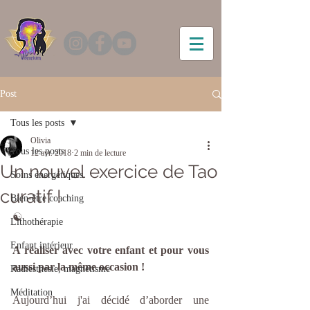
Post
Tous les posts
Olivia
Tous les posts
12 avr. 2018
2 min de lecture
Un nouvel exercice de Tao
Soins énergétiques
curatif !
Bien-être coaching
☯️
Lithothérapie
Enfant intérieur
A réaliser avec votre enfant et pour vous 
aussi par la même occasion !
Radiesthésie, magnétisme
Méditation
Aujourd’hui j'ai décidé d’aborder une 