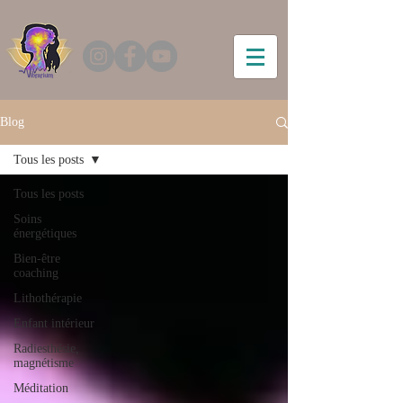
Blog
Tous les posts
Tous les posts
Soins
énergétiques
Bien-être
coaching
Lithothérapie
Enfant intérieur
Radiesthésie,
magnétisme
Méditation