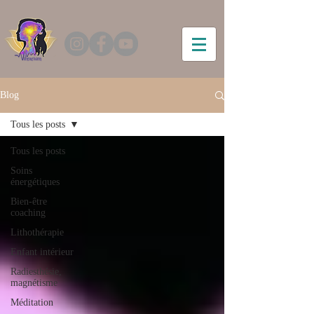
Blog
Tous les posts
Tous les posts
Soins
énergétiques
Bien-être
coaching
Lithothérapie
Enfant intérieur
Radiesthésie,
magnétisme
Méditation