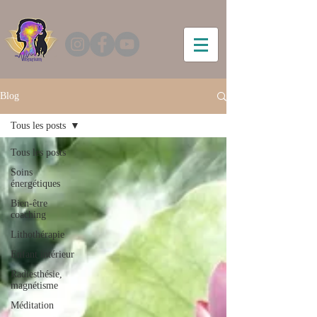
Blog
Tous les posts
Tous les posts
Soins
énergétiques
Bien-être
coaching
Lithothérapie
Enfant intérieur
Radiesthésie,
magnétisme
Méditation