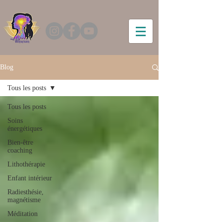
Blog
Tous les posts
Tous les posts
Soins
énergétiques
Bien-être
coaching
Lithothérapie
Enfant intérieur
Radiesthésie,
magnétisme
Méditation