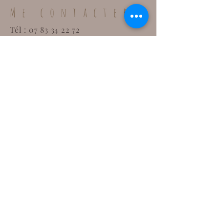
Me contacter
Tél :
07 83 34 22 72
94 rue Montmorency
34200 SETE
E-mail :
contact@vibrarium.com
À distance ou au cabinet à Sète