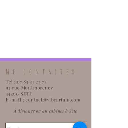
Me contacter
Tél :
07 83 34 22 72
94 rue Montmorency
34200 SETE
E-mail :
contact@vibrarium.com
À distance ou au cabinet à Sète